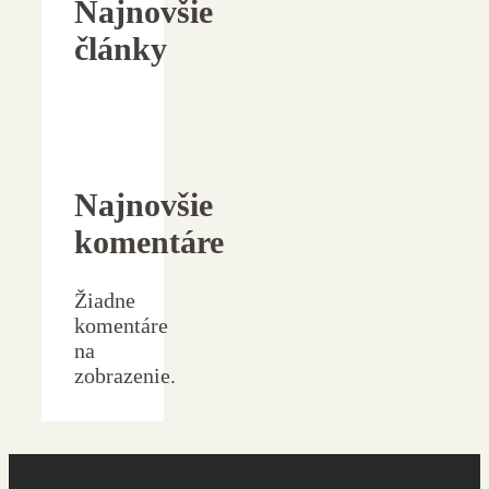
Najnovšie
články
Najnovšie
komentáre
Žiadne
komentáre
na
zobrazenie.