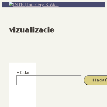
Preskočiť
na
obsah
vizualizacie
Hľadať
Hľada